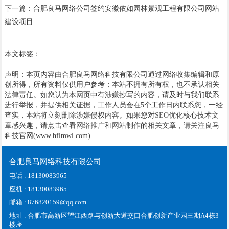
下一篇：
合肥良马网络公司签约安徽依如园林景观工程有限公司网站
建设项目
本文标签：
声明：本页内容由合肥良马网络科技有限公司通过网络收集编辑和原
创所得，所有资料仅供用户参考；本站不拥有所有权，也不承认相关
法律责任。如您认为本网页中有涉嫌抄写的内容，请及时与我们联系
进行举报，并提供相关证据，工作人员会在5个工作日内联系您，一经
查实，本站将立刻删除涉嫌侵权内容。如果您对
SEO优化
核心技术文
章感兴趣，请点击查看
网络推广
和
网站制作
的相关文章，请关注良马
科技官网(www.hflmwl.com)
合肥良马网络科技有限公司
电话 : 18130083965
座机 : 18130083965
邮箱 : 876820159@qq.com
地址 : 合肥市高新区望江西路与创新大道交口合肥创新产业园三期A4栋3
楼座