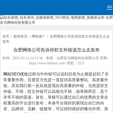

网站建设
营销网站
手机网站
全网营销
网站优化
网站模板
优化案例
建站案例
新闻资讯
联系我们
首页
首页
>
新闻资讯
>
网络推广
> 合肥网络公司告诉你软文外链该怎么去
发布
合肥网络公司告诉你软文外链该怎么去发布
时间 : 2025-03-31,14:51:56 来源：合肥良马网络科技有限公司 官网：
https://www.hflmwl.com/ 浏览：
1523
网站SEO优化
过程当中外链可以说到目前为止都是起到了非
常重要作用。百度官方也是一直提供高质量整站、高质量外
链。其实我们第一反应就是现在高质量的外链，当然是软文
外链。不错，软文外链可以说相当不错，就草根而言，是个
非常不错的渠道。首先，草根可以通过自己的优秀的文章在
权重高的平台进行发布，本身平台很好的展现出自己的内
容、品牌词、见解、链接等，可以得到很好的曝光作用。第