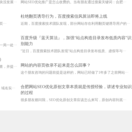
没发展···
网站SEO优化推广是怎么收费的。当有朋友通过搜索关键词：合肥···
杜绝翻页诱导行为，百度搜索信风算法即将上线
···
近期，百度搜索技术团队发现，部分网站存在利用翻页键诱导用户的···
百度升级『蓝天算法』，加强“站点构造目录发布低质内容”识
别能力
局一处···
“近日，百度搜索技术团队发现“站点构造目录发布低质、虚假等与···
）
网站的内容页收录不起来是怎么回事？
，并提···
这个朋友咨询的问题前提是这样的，网站已经做了1年多了之前网站···
合肥网站SEO优化原创文章本质就是传授经验，讲述专业知识
名实···
的过程
很多朋友都问我，SEO优化原创文章应该怎么来写，原创内容到底···