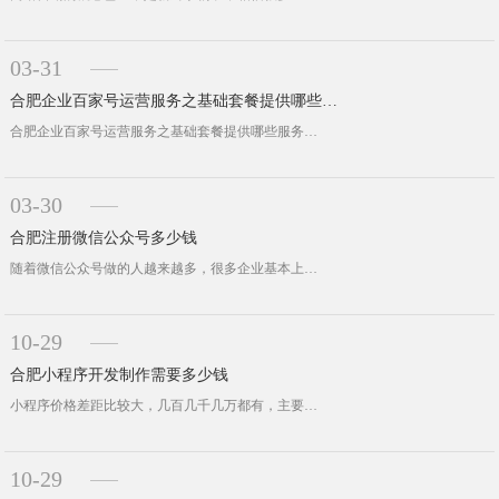
03-31
合肥企业百家号运营服务之基础套餐提供哪些服务
合肥企业百家号运营服务之基础套餐提供哪些服务一、蓝V特权1、不限文章数量；2、不限问答数量；3、蓝V认证；4、开通直播权限；5···
03-30
合肥注册微信公众号多少钱
随着微信公众号做的人越来越多，很多企业基本上都拥有自己的微信公众号，很多企业没有都是陆陆续续开始进行注册了，但是可能会遇到一些···
10-29
合肥小程序开发制作需要多少钱
小程序价格差距比较大，几百几千几万都有，主要得看你的功能需求和预算。如果你的一些功能需求一些标准产品没办法实现，那定制开发的价···
10-29