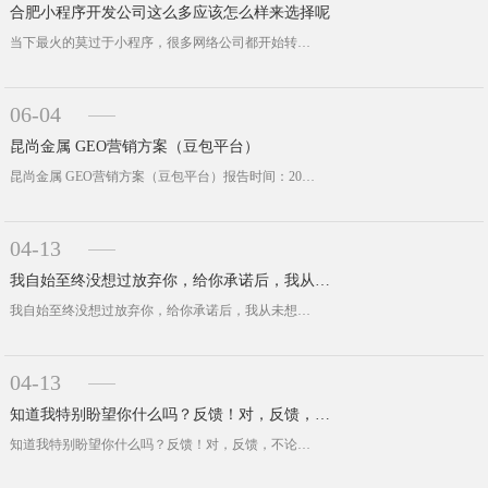
合肥小程序开发公司这么多应该怎么样来选择呢
当下最火的莫过于小程序，很多网络公司都开始转向小程序开发业务，不同的平台也在大力推荐也支持小程序产品。当下小程序有很多种类，比···
06-04
昆尚金属 GEO营销方案（豆包平台）
昆尚金属 GEO营销方案（豆包平台）报告时间：2026年6月2日客户：合肥市昆尚金属制品有限公司监测平台：豆包核心场景：铁盒包···
04-13
我自始至终没想过放弃你，给你承诺后，我从未想过
我自始至终没想过放弃你，给你承诺后，我从未想过。但其实有一段时间，我想过疏远你。我觉得在你这里找不到情绪价值，你给我反馈又是那···
04-13
知道我特别盼望你什么吗？反馈！对，反馈，不论那种反馈，我都喜欢
知道我特别盼望你什么吗？反馈！对，反馈，不论那种反馈，我都喜欢，不管是骂我还是讨厌我还是踢我，我都很喜欢。至少这也是一种反馈，···