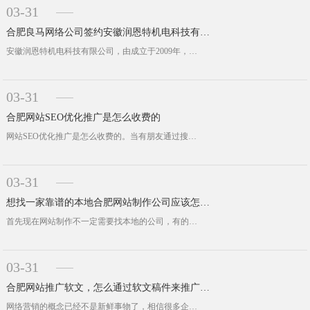
03-31
合肥良马网络公司签约安徽润恩特机电科技有限公司网站建设
安徽润恩特机电科技有限公司，由成立于2009年，位于上海浦东新区的上海艾发科技有限公司为了更好的服务于鄂赣皖市场而设立的，定位···
03-31
合肥网站SEO优化推广是怎么收费的
网站SEO优化推广是怎么收费的。当有朋友通过搜索关键词：合肥网络公司，然后找到我们的时候，最经常问的一句话就是：你们做网站多少···
03-31
想找一家靠谱的本地合肥网站制作公司应该怎么分辨
首先现在网站制作不一定需要找本地的公司，有的地方这一块没发展起来，有的一线城市像北上广深一带的当地公司制作价格比较高。所以我们···
03-31
合肥网站推广软文，怎么通过软文稿件来推广网站？
网络营销的概念已经不是新鲜事物了，相信很多企业都有自己的网站，但是大多数企业的网站形同虚设，要么就是没人管理，要么就是没有流量···