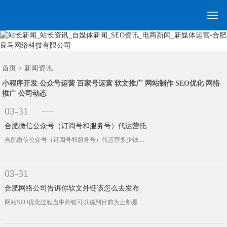

网站建设
营销网站
手机网站
全网营销
网站优化
网站模板
优化案例
建站案例
新闻资讯
联系我们
首页
首页
>
新闻资讯
小程序开发
公众号运营
百家号运营
软文推广
网站制作
SEO优化
网络
推广
公司动态
03-31
合肥微信公众号（订阅号和服务号）代运营托管多少钱
合肥微信公众号（订阅号和服务号）代运营多少钱订阅号托管：订阅号套餐A（伪原创）：1500元/月1、每天发布1条信息，一个月发布···
03-31
合肥网络公司告诉你软文外链该怎么去发布
网站SEO优化过程当中外链可以说到目前为止都是起到了非常重要作用。百度官方也是一直提供高质量整站、高质量外链。其实我们第一反应···