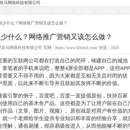
网站
手机网站
全网营销
网站优化
网站模板
优化案例
建站
在缺少什么？网络推广营销又该怎么做？
缺少什么？网络推广营销又该怎么做？
：合肥良马网络科技有限公司 官网：https://www.hflmwl.com/ 浏览：
1623
轻重的互联网公司都在打造自己的闭环，铸建自己的城池
。拿笔者的手机来说吧，整整4屏全部都是APP，这些AP
要需要又不得不用的，因为大家都是互相无关且封闭的状
PP里面，以此来不断引导并且鼓励其发挥不断的价值。
搜索引擎的例子，百度吧，百度一直提倡原创，扶持
百家
制使用自己的基木鱼产品。这些都是为了让用户留在自己
创作品（文章、图片、视频）。原创就是对用户有价值的
，就一个老师给学生提供专业知识和丰富的经验分享，就
分理解，通俗易懂，很容易吸收进入，从而他能够不断的