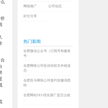
什么
网络推广
公司动态
好文分享
有价
因
人
热门新闻
作
合肥微信公众号（订阅号和服务
号···
平台
台
合肥网络公司告诉你软文外链该
怎···
样
是
合肥良马网络公司签约安徽润恩
成
特···
合肥网站SEO优化推广是怎么收
···
或