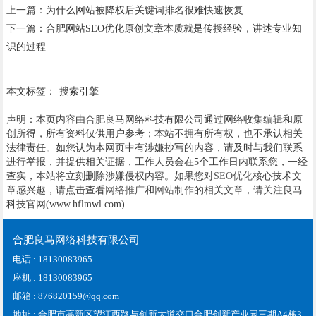
上一篇：
为什么网站被降权后关键词排名很难快速恢复
下一篇：
合肥网站SEO优化原创文章本质就是传授经验，讲述专业知
识的过程
本文标签：
搜索引擎
声明：本页内容由合肥良马网络科技有限公司通过网络收集编辑和原
创所得，所有资料仅供用户参考；本站不拥有所有权，也不承认相关
法律责任。如您认为本网页中有涉嫌抄写的内容，请及时与我们联系
进行举报，并提供相关证据，工作人员会在5个工作日内联系您，一经
查实，本站将立刻删除涉嫌侵权内容。如果您对
SEO优化
核心技术文
章感兴趣，请点击查看
网络推广
和
网站制作
的相关文章，请关注良马
科技官网(www.hflmwl.com)
合肥良马网络科技有限公司
电话 : 18130083965
座机 : 18130083965
邮箱 : 876820159@qq.com
地址 : 合肥市高新区望江西路与创新大道交口合肥创新产业园三期A4栋3