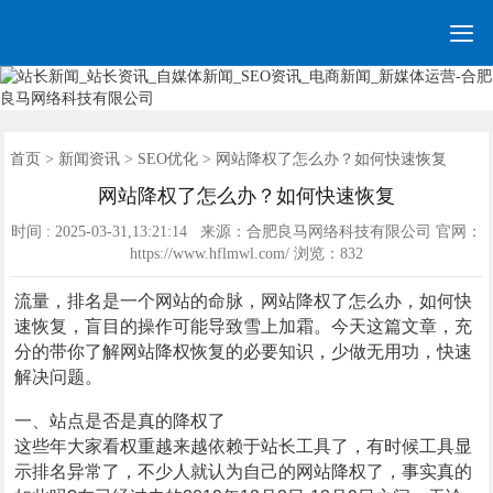

网站建设
营销网站
手机网站
全网营销
网站优化
网站模板
优化案例
建站案例
新闻资讯
联系我们
首页
首页
>
新闻资讯
>
SEO优化
> 网站降权了怎么办？如何快速恢复
网站降权了怎么办？如何快速恢复
时间 : 2025-03-31,13:21:14 来源：合肥良马网络科技有限公司 官网：
https://www.hflmwl.com/ 浏览：
832
流量，排名是一个网站的命脉，网站降权了怎么办，如何快
速恢复，盲目的操作可能导致雪上加霜。今天这篇文章，充
分的带你了解网站降权恢复的必要知识，少做无用功，快速
解决问题。
一、站点是否是真的降权了
这些年大家看权重越来越依赖于站长工具了，有时候工具显
示排名异常了，不少人就认为自己的网站降权了，事实真的