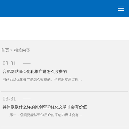

网站建设
营销网站
手机网站
全网营销
网站优化
网站模板
优化案例
建站案例
新闻资讯
联系我们
首页
首页
>
相关内容
03-31
合肥网站SEO优化推广是怎么收费的
网站SEO优化推广是怎么收费的。当有朋友通过搜索关键词：合肥网络公司，然后找到我们的时候，最经常问的一句话就是：你们做网站多少···
03-31
具体谈谈什么样的原创SEO优化文章才会有价值
第一，必须要能够帮助用户的原创内容才会有价值。现在很多网站上所谓的原创内容仅仅是通过很多伪原创软件进行关键词替换，次序打乱···