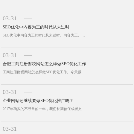
03-31
SEO优化中内容为王的时代从未过时
SEO优化中内容为王的时代从未过时。内容为王、外链为皇。很多人都说这句话已经过时了，其实合肥网络公司小编认为没有过时。而且过去···
03-31
合肥工商注册财税网站怎么样做SEO优化工作
工商注册财税网站怎么样做SEO优化工作。今天跟几个朋友在群里讨论对本地财务网站方面优化的看法，部分有牢骚，可以选择精华部分看看···
03-31
企业网站还继续要做SEO优化推广吗？
2017年确实的不寻常的一年，我们长期信任或者支持的三大巨头之一百度已经完全掉出第一阶梯，并非的是第一巨头了。很多企业老板就还···
03-31