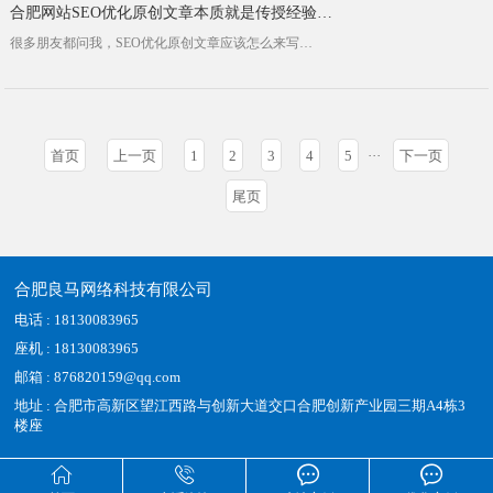
合肥网站SEO优化原创文章本质就是传授经验，讲述专业知识的过程
很多朋友都问我，SEO优化原创文章应该怎么来写，原创内容到底是什么，写的多了后面没有内容可以写怎么办？对于这样的困惑其实很正常···
首页
上一页
1
2
3
4
5
···
下一页
尾页
合肥良马网络科技有限公司
电话 : 18130083965
座机 : 18130083965
邮箱 : 876820159@qq.com
地址 : 合肥市高新区望江西路与创新大道交口合肥创新产业园三期A4栋3
楼座



