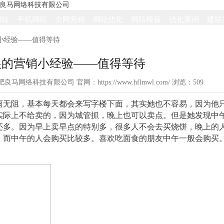
网站
手机网站
全网营销
网站优化
网站模板
优化案例
建站
小经验——值得等待
娘的营销小经验——值得等待
源：合肥良马网络科技有限公司 官网：https://www.hflmwl.com/ 浏览：
509
雨无阻，基本每天都会来写字楼下面，其实她也不容易，因为他
实际上不给卖的，因为城管抓，晚上也可以卖点。但是她发现中
还多。因为早上卖早点的特别多，很多人不会去买烧饼，晚上的
，而中午的人会购买比较多。喜欢吃面食的朋友中午一般会购买