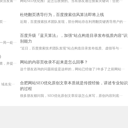
没发展···
网站SEO优化推广是怎么收费的。当有朋友通过搜索关键词：合肥···
杜绝翻页诱导行为，百度搜索信风算法即将上线
···
近期，百度搜索技术团队发现，部分网站存在利用翻页键诱导用户的···
百度升级『蓝天算法』，加强“站点构造目录发布低质内容”识
别能力
局一处···
“近日，百度搜索技术团队发现“站点构造目录发布低质、虚假等与···
）
网站的内容页收录不起来是怎么回事？
，并提···
这个朋友咨询的问题前提是这样的，网站已经做了1年多了之前网站···
合肥网站SEO优化原创文章本质就是传授经验，讲述专业知识
名实···
的过程
很多朋友都问我，SEO优化原创文章应该怎么来写，原创内容到底···